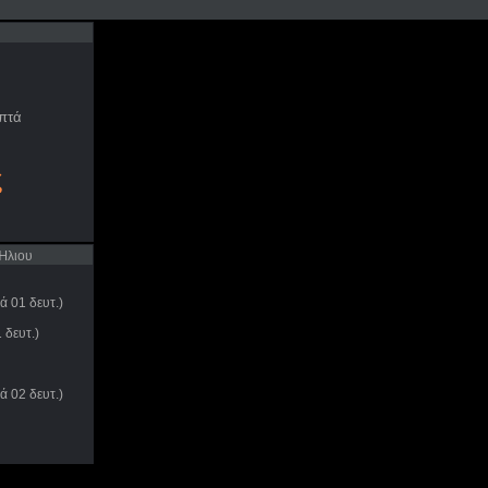
πτά
ς
́λιου
ά 01 δευτ.)
 δευτ.)
ά 02 δευτ.)