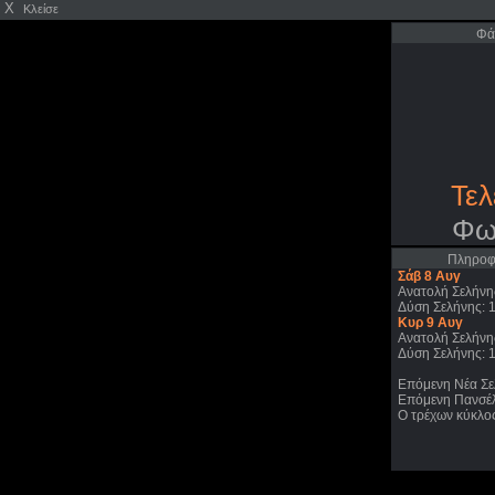
X
Κλείσε
Φά
Τελ
Φω
Πληροφο
Σάβ 8 Αυγ
Ανατολή Σελήνη
Δύση Σελήνης: 
Κυρ 9 Αυγ
Ανατολή Σελήνη
Δύση Σελήνης: 
Επόμενη Νέα Σελ
Επόμενη Πανσέλ
Ο τρέχων κύκλος